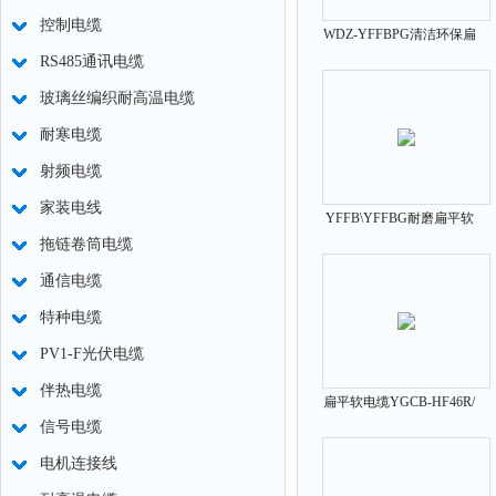
控制电缆
WDZ-YFFBPG清洁环保扁
RS485通讯电缆
平软电缆
玻璃丝编织耐高温电缆
耐寒电缆
射频电缆
家装电线
YFFB\YFFBG耐磨扁平软
拖链卷筒电缆
电缆
通信电缆
特种电缆
PV1-F光伏电缆
伴热电缆
扁平软电缆YGCB-HF46R/
信号电缆
YGCB-HF46RP
电机连接线