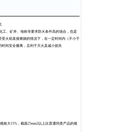
缆
化工、矿井、地铁等要求防火条件高的场合，也是
经受火焰直接燃烧的情况下，在一定时间内（不小于
的时间安全撤离，且利于灭火及减小损失
规格大
15%
，截面
25mm
2
以上比普通同类产品的规