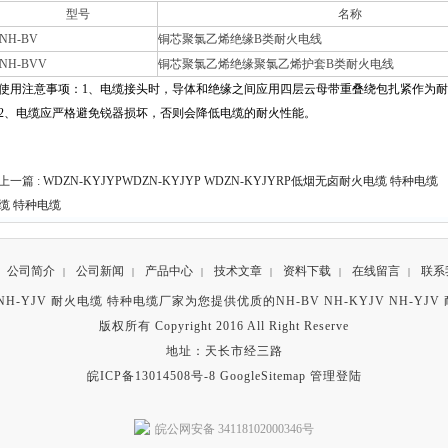
型号
名称
NH-BV
铜芯聚氯乙烯绝缘B类耐火电线
NH-BVV
铜芯聚氯乙烯绝缘聚氯乙烯护套B类耐火电线
使用注意事项：
1
、电缆接头时，导体和绝缘之间应用四层云母带重叠绕包扎紧作为耐
2
、电缆应严格避免锐器损坏，否则会降低电缆的耐火性能。
上一篇 :
WDZN-KYJYPWDZN-KYJYP WDZN-KYJYRP低烟无卤耐火电缆 特种电缆
缆 特种电缆
公司简介
公司新闻
产品中心
技术文章
资料下载
在线留言
联系
|
|
|
|
|
|
V NH-YJV 耐火电缆 特种电缆厂家为您提供优质的NH-BV NH-KYJV NH-Y
版权所有 Copyright 2016 All Right Reserve
地址：天长市经三路
皖ICP备13014508号-8
GoogleSitemap
管理登陆
皖公网安备 34118102000346号