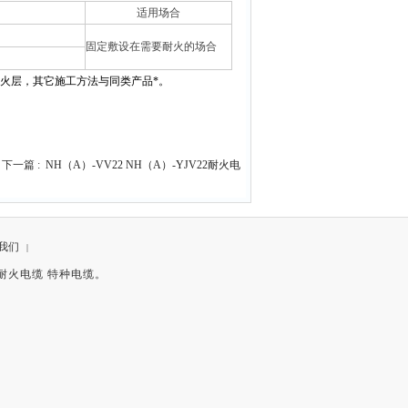
适用场合
固定敷设在需要耐火的场合
火层，其它施工方法与同类产品*。
下一篇 :
NH（A）-VV22 NH（A）-YJV22耐火电
我们
|
JV 耐火电缆 特种电缆。