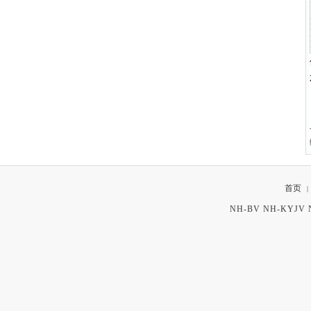
首页
|
NH-BV NH-KYJ