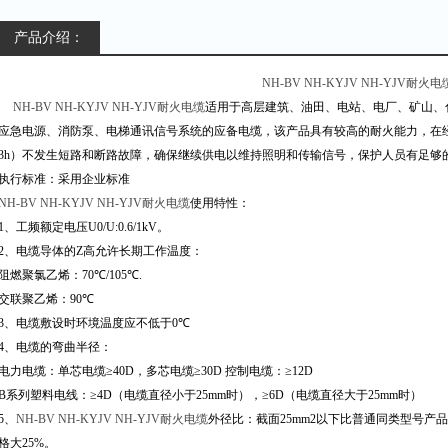
产品介绍：
NH-BV NH-KYJV NH-YJV
耐火电
NH-BV NH-KYJV NH-YJV
耐火电缆
适用于高层建筑、油田、电站、电厂、矿山、
应急电源、消防泵、电梯通讯信号系统的应备电缆，该产品具有较高的耐火能力，在
3h
）不发生短路和断路故障，确保继续供电以维持照明和传输信号，保护人员有足够
执行标准：
采用企业标准
NH-BV NH-KYJV NH-YJV
耐火电缆
使用特性：
1
、工频额定电压
U0/U:0.6/1kV
。
2
、电缆导体的Z高允许长期工作温度：
阻燃聚氯乙烯：
70
℃
/105
℃
.
交联聚乙烯：
90
℃
3
、电缆敷设时环境温度应不低于
0
℃
4
、电缆的弯曲半径：
电力电缆：单芯电缆
≥40D
，多芯电缆
≥30D
控制电缆：
≥12D
B
系列塑料电线：
≥4D
（电缆直径小于
25mm
时），
≥6D
（电缆直径大于
25mm
时）
5
、
NH-BV NH-KYJV NH-YJV
耐火电缆
外径比：截面
25mm
2
以下比普通同类型号产品
格大
25%
。