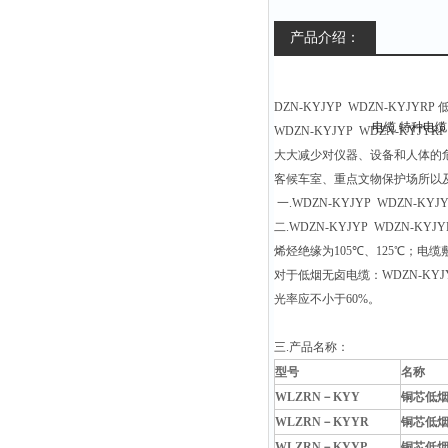
产品介绍：
DZN-KYJYP WDZN-KYJYRP
WDZN-KYJYP WDZN-KYJYR
大大减少对仪器、设备和人体的
客候车室、重点文物保护场所以
一
.
WDZN-KYJYP WDZN-KYJ
二
.
WDZN-KYJYP WDZN-KYJY
烯烃绝缘为
105
℃
、
125
℃
；电缆
对于低烟无卤电缆：
WDZN-KYJ
光率应不小于
60%
。
三
.
产品名称：
型号
名称
WLZRN
－
KYY
铜芯低
WLZRN
－
KYYR
铜芯低
WLZRN
－
KYYP
铜芯低