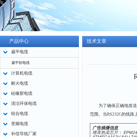
产品中心
技术文章
扁平电缆
扁平软电缆
计算机电缆
耐火电缆
硅橡胶电缆
清洁环保电缆
为了确保正确地发送二进
组合电缆
范围。当RS232C的线
变频电缆
广告插播信息
维库热卖芯片： EPM240T1
补偿导线厂家