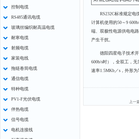
ATMEGA162V-8AU 74
控制电缆
RS232C标准规定电缆
RS485通讯电缆
计算机使用的50～9 6
玻璃丝编织耐高温电缆
端、双极性电源供电电路
耐寒电缆
产生干扰。
射频电缆
德阳四星电子技术开发中
家装电线
600b/s时），全双工
拖链卷筒电缆
速率1.5MKb／s，外
通信电缆
特种电缆
PV1-F光伏电缆
上一
伴热电缆
信号电缆
电机连接线