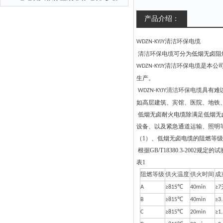
产品介绍：
清洁环保电缆
WDZN-KYJY
清洁环保电缆
可分为低烟无卤阻
清洁环保电缆
是本公司参
WDZN-KYJY
生产。
清洁环保电缆
具有难
WDZN-KYJY
如高层建筑、宾馆、医院、地铁
低烟无卤耐火电缆除满足低烟无
设备、以及紧急通道运输、照明
（1）、低烟无卤电缆的阻燃等
根据GB/T18380.3-200
表1
阻燃等级
供火温度
供火时间
成
A
≥815℃
40min
≥7
B
≥815℃
40min
≥3
C
≥815℃
20min
≥1