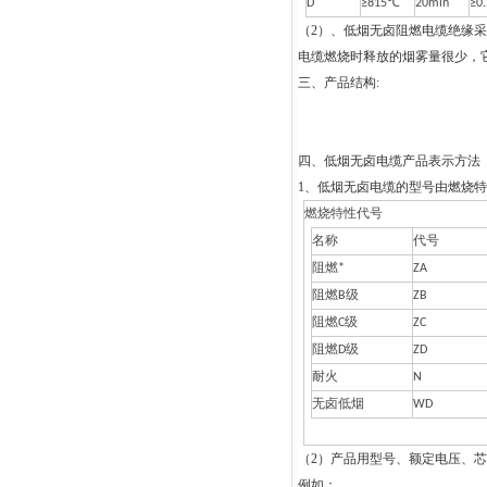
D
≥815℃
20min
≥0
（2）、低烟无卤阻燃电缆绝缘
电缆燃烧时释放的烟雾量很少，
三、产品结构:
四、低烟无卤电缆产品表示方法
1、低烟无卤电缆的型号由燃烧
燃烧特性代号
名称
代号
阻燃*
ZA
阻燃B级
ZB
阻燃C级
ZC
阻燃D级
ZD
耐火
N
无卤低烟
WD
（2）产品用型号、额定电压、
例如：