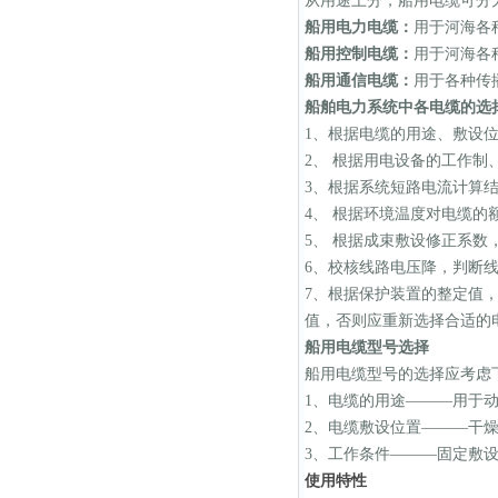
从用途上分，船用电缆可分
船用电力电缆：
用于河海各
船用控制电缆：
用于河海各
船用通信电缆：
用于各种传
船舶电力系统中各电缆的选
1
、根据电缆的用途、敷设
2
、 根据用电设备的工作制
3
、根据系统短路电流计算
4
、 根据环境温度对电缆的
5
、 根据成束敷设修正系数
6
、校核线路电压降，判断
7
、根据保护装置的整定值
值，否则应重新选择合适的
船用电缆型号选择
船用电缆型号的选择应考虑
1
、电缆的用途
———
用于
2
、电缆敷设位置
———
干
3
、工作条件
———
固定敷
使用特性