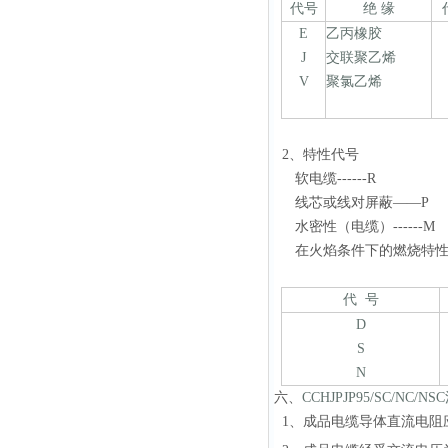
代号
绝 缘
E
乙丙橡胶
J
交联聚乙烯
V
聚氯乙烯
2、特性代号
软电缆------R
线芯或线对屏蔽——P
水密性（电缆）------M
在火焰条件下的燃烧特性
代 号
D
S
N
六、
C
CHJPJP95/SC/NC/NSC
1、成品电缆导体直流电阻应符