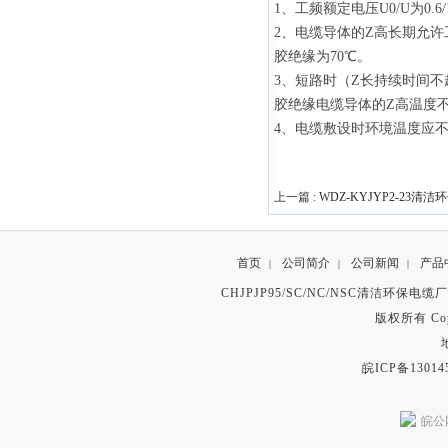
1、工频额定电压U0/U为0.6/
2、电缆导体的Z高长期允许
胶绝缘为70℃。
3、短路时（Z长持续时间不
胶绝缘电缆导体的Z高温度不
4、电缆敷设时环境温度应不
上一篇 :
WDZ-KYJYP2-23清
首页
公司简介
公司新闻
产品
|
|
|
CHJPJP95/SC/NC/NSC清洁环保电
版权所有 Copyr
皖ICP备13014
皖公网