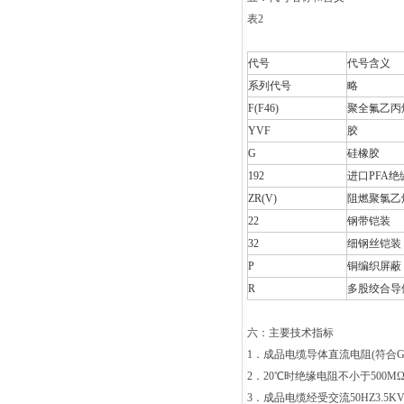
表2
代号
代号含义
系列代号
略
F(F46)
聚全氟乙丙烯(
YVF
胶
G
硅橡胶
192
进口PFA
ZR(V)
阻燃聚氯乙烯
22
钢带铠装
32
细钢丝铠装
P
铜编织屏蔽
R
多股绞合导
六：主要技术指标
1．成品电缆导体直流电阻(符合GB
2．20℃时绝缘电阻不小于500MΩ
3．成品电缆经受交流50HZ3.5K