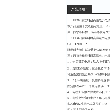
产品介绍：
一：FF46P氟塑料耐高温电力电
本产品适用于交流额定电压0.6
体、防水等特性，高温环境电气
二：FF46P氟塑料耐高温电力电
Q/HHTZH001.2
阻燃耐火特性试验执行GB12666-
三：FF46P氟塑料耐高温电力电
1． 交流额定电压：U
/U 0.6/1K
0
2． Z高工作温度：聚全氟乙丙烯(F
可溶性聚四氟乙烯(PFA)绝缘不超
3． Z低环境温度：氟塑料绝缘
固定敷设-40℃，非固定敷设-15℃
4． 电缆安装敷设温度应不低于0
5． 电缆允许弯曲半径：单芯电缆
多芯电缆Z小为电缆外径的10倍
四：基本型号及名称