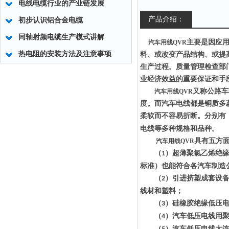
电线电缆行业的产业链发展
产品介绍：
初步认识铝合金电缆
同轴射频电缆生产模式讲解
主要是因应
汽车用线QVR
热电阻的安装方法及注意事项
料、或改变产品结构、或提
生产过程。质量管理检查部
业经济效益的重要保证和手
又称公路车
汽车用线QVR
度。而汽车电线都是铜质多
柔软而不容易折断。分别有
电线等多种规格和品种。
具有五方
汽车用线QVR
（
）超薄聚氯乙烯绝缘
1
标准）也能符合各汽车制造
（
）引进挤塑成套设
2
线材和塑料；
（
）硅橡胶绝缘低压电
3
（
）汽车低压电线用
4
（
）汽车低压电线大