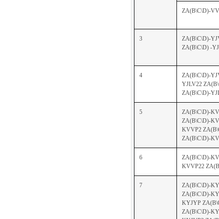
ZA(B\C\D)-VV
3
ZA(B\C\D)-YJ
ZA(B\C\D) -Y
4
ZA(B\C\D)-YJ
YJLV22 ZA(B\
ZA(B\C\D)-YJ
5
ZA(B\C\D)-K
ZA(B\C\D)-KV
KVVP2 ZA(B\
ZA(B\C\D)-K
6
ZA(B\C\D)-KV
KVVP22 ZA(B
7
ZA(B\C\D)-K
ZA(B\C\D)-KY
KYJYP ZA(B\
ZA(B\C\D)-KY