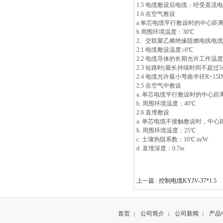
1.5 电缆敷设后电缆：经受直流电压3
1.6 在空气敷设
a 单芯电缆平行敷设时的中心距离：
b 周围环境温度：30℃
2、交联聚乙烯绝缘阻燃电线电缆
2.1 电缆敷设温度≥0℃
2.2 电缆导体的长期允许工作温度
2.3 短路时(最长持续时间不超过
2.4 电缆允许最小弯曲半径R=1
2.5 在空气中敷设
a. 单芯电缆平行敷设时的中心距离
b. 周围环境温度：40℃
2.6 直埋敷设
a. 单芯电缆不接触敷设时，中心
b. 周围环境温度：25℃
c. 土壤热阻系数：10℃.m/W
d. 直埋深度：0.7m
上一篇 :
控制电缆KYJV-37*1.5
下
首页
公司简介
公司新闻
产品
|
|
|