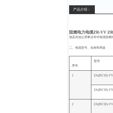
产品介绍：
阻燃电力电缆
ZR-VV
ZR
场及其他公用事业等对电缆阻燃
二、电缆型号、名称和用途
型号
序号
1
ZA(B\C\D)-V
ZA(B\C\D)-VY
2
ZA(B\C\D)-VV