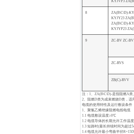
KYJVP3 ZA(B
8
ZA(B\C\D)-KY
KYJY23 ZA(B
ZA(B\C\D)-KY
KYJYP23 ZA(
9
ZC-BV ZC-BV
ZC-RVS
ZB(C)-RVV
注：1、ZA(B\C\D)-是指阻
2、阻燃D类为成束燃烧D类，适
电缆的使用特性及运行敷设条件
1、聚氯乙烯绝缘阻燃电线电缆
1.1 电缆敷设温度≥0℃
1.2 电缆导体的长期允许工作温度
1.3 短路时(最长持续时间为超过
1.4 电缆允许最小弯曲半径R=1