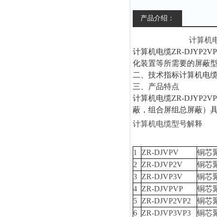
产品介绍：
计算机
计算机电缆
ZR-DJYP2VP2
化装置等所需要的屏蔽型
二、技术指标
计算机电
三、产品特点
计算机电缆
ZR-DJYP2VP2
蔽，组合屏组总屏蔽）
计算机电缆型号解释
1
ZR-DJVPV
铜芯
2
ZR-DJVP2V
铜芯
3
ZR-DJVP3V
铜芯
4
ZR-DJVPVP
铜芯
5
ZR-DJVP2VP2
铜芯
6
ZR-DJVP3VP3
铜芯