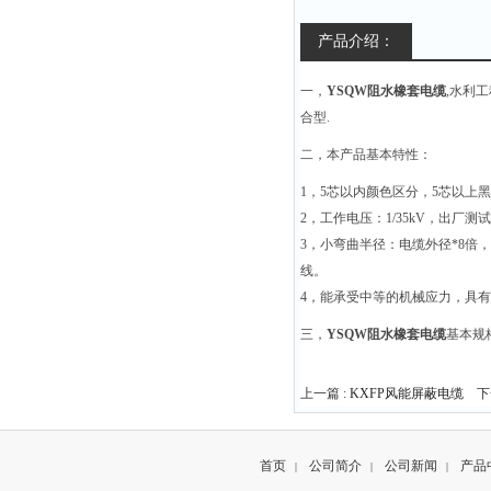
产品介绍：
一，
YSQW阻水橡套电缆
,水利
合型.
二，本产品基本特性：
1，5芯以内颜色区分，5芯以上黑色
2，工作电压：1/35kV，出厂测试电
3，小弯曲半径：电缆外径*8倍
线。
4，能承受中等的机械应力，具
三，
YSQW阻水橡套电缆
基本规
上一篇 :
KXFP风能屏蔽电缆
下一
首页
公司简介
公司新闻
产品
|
|
|