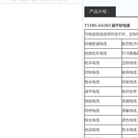
产品介绍：
YVFBG-0.6/1KV扁平软电缆
可根据现场使用环境不同，定制
硅橡胶扁电缆
航空航天
铁路机车电缆
PUR聚
机车电缆
交联电缆
控制电缆
船用电缆
拖令电缆
铠装电缆
扁平电缆
电伴热带
拖链电缆
变频电缆
特种电缆
屏蔽电缆
组合电缆
柔性电缆
低温电缆
防水电缆