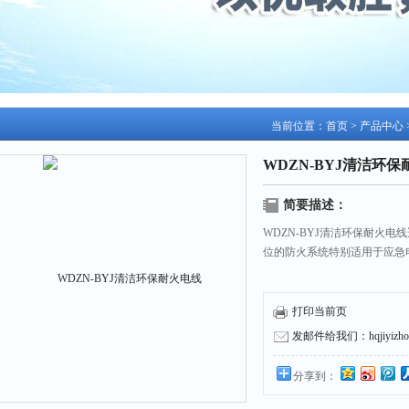
当前位置：
首页
>
产品中心
WDZN-BYJ清洁环
简要描述：
WDZN-BYJ清洁环保耐火
位的防火系统特别适用于应急
打印当前页
发邮件给我们：hqjiyizhou
分享到：