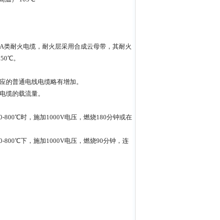
A类耐火电缆，耐火层采用合成云母带，其耐火
50℃。
应的普通电线电缆略有增加。
电缆的载流量。
800℃时，施加1000V电压，燃烧180分钟或在
800℃下，施加1000V电压，燃烧90分钟，连