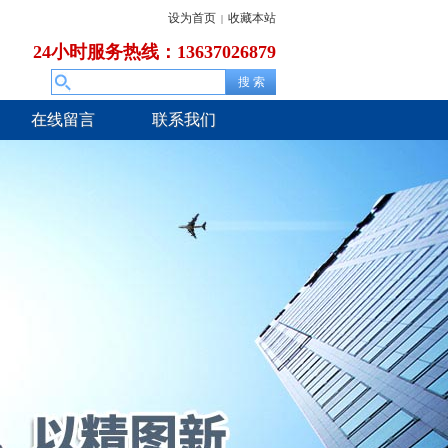
设为首页
收藏本站
|
24小时服务热线：13637026879
在线留言
联系我们