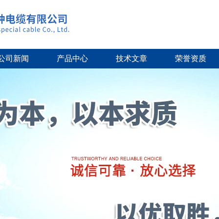
公司新闻
产品中心
技术文章
荣誉资质