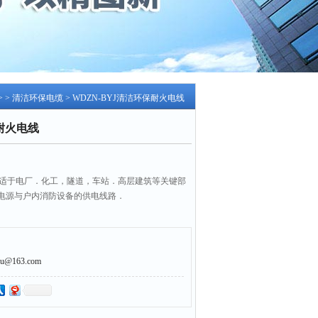
> >
清洁环保电缆
> WDZN-BYJ清洁环保耐火电线
保耐火电线
电线适于电厂．化工，隧道，车站．高层建筑等关键部
电源与户内消防设备的供电线路．
@163.com