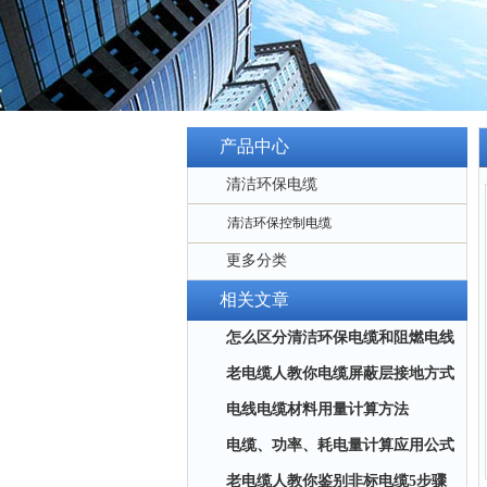
产品中心
清洁环保电缆
清洁环保控制电缆
更多分类
相关文章
怎么区分清洁环保电缆和阻燃电线
老电缆人教你电缆屏蔽层接地方式
电线电缆材料用量计算方法
电缆、功率、耗电量计算应用公式
老电缆人教你鉴别非标电缆5步骤