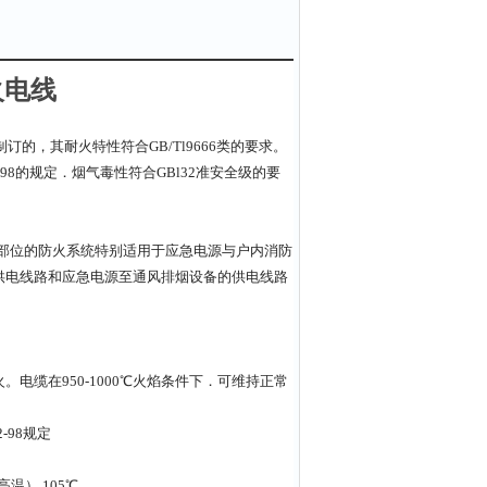
火电线
等标准制订的，其耐火特性符合GB/Tl9666类的要求。
.2-98的规定．烟气毒性符合GBl32准安全级的要
部位的防火系统特别适用于应急电源与户内消防
供电线路和应急电源至通风排烟设备的供电线路
。电缆在950-1000℃火焰条件下．可维持正常
-98规定
温） 105℃