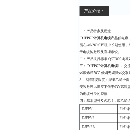
产品介绍：
一：产品特点及用途
DJFPGP计算机电缆
产品低电容
能在-40-260℃环境中长期
于电缆沟敷设及直埋敷设。
二：产品执行标准 Q/CT002.4(等
三：
DJFPGP计算机电缆
1． 交
燃聚烯烃70℃ 低烟无卤阻燃交联聚烯
3． Z低环境温度：聚氯乙烯护套：
安装敷设温度应不低于0℃(高温型
为电缆外径的12倍
四：基本型号及名称 1．聚乙烯
DJFPV
F46
DJFPVP
F46
DJFVPR
F46