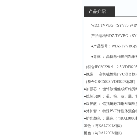
产品介绍：
WDZ-TVVBG（SYV75-9+R
产品结构WDZ-TVVBG（SYV7
●产品型号：WDZ-TVVBG(SYV
●导体 ： 高抗弯强度的精
（符合IEC60228 cl.1.2.5 VDE029
●绝缘 ： 高机械性能PVC混合物
（符合GB/T5023 VDE0207标准
●加强芯 ： 镀锌软钢丝或纤维芳
●线芯识别 ： 蓝、棕、灰、黑
●双屏蔽 ： 铝箔屏蔽加铜丝编织
●外护套 ： 特殊PVC弹性体混合物（
●护套颜色 ： 黑色（与RAL9005
灰色（与RAL7001相似)
橙色（与RAL2003相似)