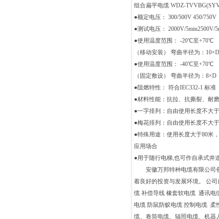
组合扁平电缆 WDZ-TVVBG(SYV7
●额定电压： 300/500V 450/750V
●测试电压： 2000V/5min2500V/5
●使用温度范围： -20℃至+70℃
（移动安装） 弯曲半径为：10×
●使用温度范围： -40℃至+70℃
（固定敷设） 弯曲半径为：8×D
●阻燃特性： 符合IEC332-1 标准
●材料性能：抗拉、抗撕裂、耐
●一字排列：自由使用长度不大于3
●梅花排列：自由使用长度不大于
●特殊用途：使用长度大于80米
应用场合
●用于随行电梯,也可作自承式
安徽万邦特种电缆有限公司创
着良好的投资与发展环境。 公司
缆 补偿导线 橡套软电缆 通讯电
电缆 防鼠防蚁电缆 控制电缆 
缆、卷筒电缆、辐照电缆、机器