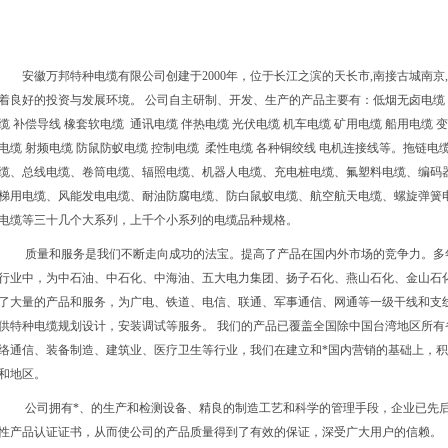
安徽万邦特种电缆有限公司创建于2000年，位于长江之滨的天长市,南接古城南京
着良好的投资与发展环境。 公司自主研制、开发、生产的产品主要有：低烟无卤电缆 硅
缆 补偿导线 橡套软电缆 通讯电缆 伴热电缆 光伏电缆 机车电缆 矿用电缆 船用电缆 
电缆 射频电缆 防鼠防蚁电缆 控制电缆 柔性电缆 各种铜绞线 电机连接线等。拖链
缆、总线电缆、卷筒电缆、辐照电缆、机器人电缆、充电桩电缆、氟塑料电缆、编码
梯用电缆、风能发电电缆、耐油防腐电缆、防白鼠蚁电缆、航空航天电缆、螺旋弹簧电
电缆等三十几个大系列，上千个小系列的电缆品种规格。
质量和服务是我们不断走向成功的法宝。提高了产品在国内外市场的竞争力。多
行业中，为中石油、中石化、中海油、五大电力集团、扬子石化、燕山石化、金山石
了大量的产品和服务，为广电、铁道、电信、联通、军事通信、网通等一级干线和支
供特种电缆规划设计，安装调试等服务。 我们的产品已覆盖全国除中国台湾地区所
络通信、装备制造、建筑业、医疗卫生等行业，我们在建立和*国内营销的基础上，积
和地区。
公司拥有*、的生产和检测设备、精良的制造工艺和科学的管理手段，企业已先后通过了
性产品认证证书，从而使公司的产品质量得到了有效的保证，深受广大用户的信赖。