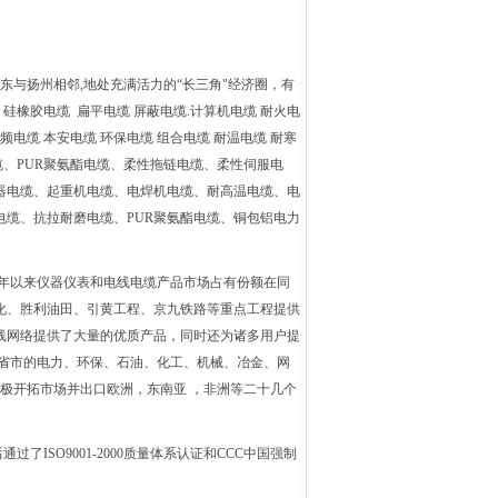
,东与扬州相邻,地处充满活力的“长三角"经济圈，有
橡胶电缆 扁平电缆 屏蔽电缆.计算机电缆 耐火电
变频电缆 本安电缆 环保电缆 组合电缆 耐温电缆 耐寒
电缆、PUR聚氨酯电缆、柔性拖链电缆、柔性伺服电
器电缆、起重机电缆、电焊机电缆、耐高温电缆、电
缆、抗拉耐磨电缆、PUR聚氨酯电缆、铜包铝电力
年以来仪器仪表和电线电缆产品市场占有份额在同
化、胜利油田、引黄工程、京九铁路等重点工程提供
线网络提供了大量的优质产品，同时还为诸多用户提
有省市的电力、环保、石油、化工、机械、冶金、网
极开拓市场并出口欧洲，东南亚 ，非洲等二十几个
ISO9001-2000质量体系认证和CCC中国强制