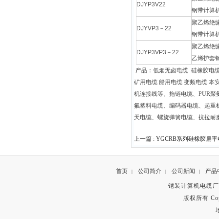
DJYP3V22
钢带计算
聚乙烯绝
DJYVP3－22
钢带计算
聚乙烯绝
DJYP3VP3－22
乙烯护套
产品：低烟无卤电缆 硅橡胶电缆 
矿用电缆 船用电缆 变频电缆 本
机连接线等。拖链电缆、PUR
氟塑料电缆、编码器电缆、起重
天电缆、螺旋弹簧电缆、抗拉耐
上一篇 :
YGCRB系列硅橡胶扁平
首页
公司简介
公司新闻
产品
|
|
|
铠装计算机电缆厂
版权所有 Copyr