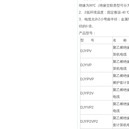
绝缘为
90
℃（绝缘交联类型可分
2
、Z低环境温度：固定敷设
-40
3
、电缆允许Z小弯曲半径：金属
径的
6
倍。
产品型号：
型 号
名 称
聚乙烯绝
DJYPV
算机电缆
聚乙烯绝
DJYVP
算机电缆
聚乙烯绝
DJYPVP
烯护套计
聚乙烯绝
DJYP2V
电缆
聚乙烯绝
DJYVP2
电缆
聚乙烯绝
DJYP2VP2
套计算机