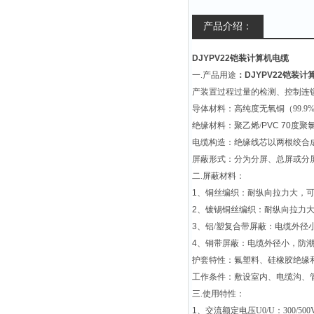
产品介绍：
DJYPV22
铠装计算机电缆
一
.
产品用途
：
DJYPV22
铠装计
产装置过程过量的检测、控制连
导体材料：高纯度无氧铜（
99.9
绝缘材料：聚乙烯
/
PVC 70
度聚
电缆构造：绝缘线芯以两根绞合
屏蔽形式：分为分屏、总屏或分
二
.
屏蔽材料：
1
、铜丝编织：耐纵向拉力大，
2
、镀锡铜丝编织：耐纵向拉力
3
、铝
/
塑复合带屏蔽：电缆外径
4
、铜带屏蔽：电缆外径小，防
护套特性：氟塑料、硅橡胶绝缘
工作条件：敷设室内、电缆沟、
三
.
使用特性：
1
、交流额定电压
U0/U
：
300/500