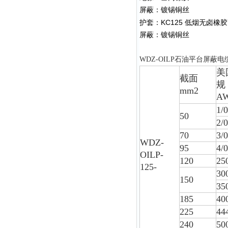
屏蔽：镀锡铜丝
KC125
护套：
低烟无卤橡胶
屏蔽：镀锡铜丝
WDZ-OILP
石油平台屏蔽电
美
截面
规
mm2
A
1/0
50
2/0
70
3/0
WDZ-
95
4/0
OILP-
120
2
125-
3
150
3
185
4
225
4
240
5