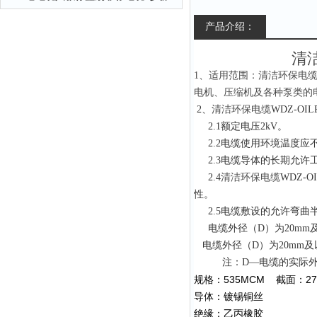
产品介绍：
清洁
1、适用范围：清洁环保电缆WD
电机、压缩机及各种泵类的
2
、
清洁环保电缆
WDZ-OIL
2.1
额定电压2kV。
2.2
电缆使用环境温度应不
2.3
电缆导体的长期允许工
2.4
清洁环保电缆
WDZ-OI
性。
2.5
电缆敷设的允许弯曲
电缆外径（D）为20mm及以
电缆外径（D）为20mm及以
注：D—电缆的实际
535MCM
2
规格：
截面：
导体：镀锡铜丝
绝缘：乙丙橡胶