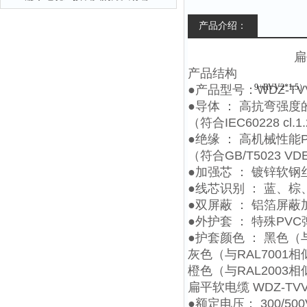
产品介绍：
扁平软电缆 WDZ-
产品结构
●产品型号：WDZ-TVVB
●导体 ： 高抗弯强
（符合IEC60228 cl.1.
●绝缘 ： 高机械性能
（符合GB/T5023 VD
●加强芯 ： 镀锌软
●线芯识别 ： 蓝、
●双屏蔽 ： 铝箔屏
●外护套 ： 特殊PVC
●护套颜色 ： 黑色（与
灰色（与RAL7001相
橙色（与RAL2003相
扁平软电缆 WDZ-TVVB
●额定电压： 300/500V