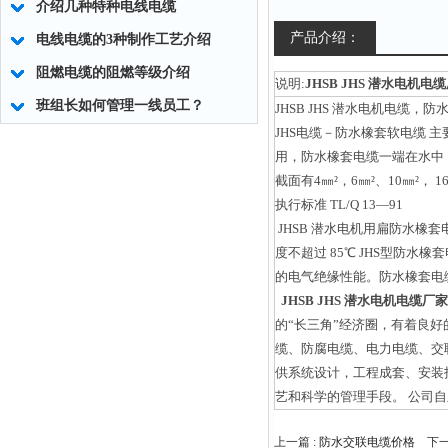
介绍几种特种电线电缆
产品介绍：
电线电缆的3种制作工艺介绍
阻燃电缆的阻燃等级介绍
说明:
JHSB JHS 潜水电机电
班组长如何管理一线员工？
JHSB JHS 潜水电机电缆
JHS电缆－防水橡套软电缆 主要
用，防水橡套电缆一端在水中，
截面有4㎜²，6㎜²、10㎜²， 16
执行标准 TL/Q 13—91
JHSB 潜水电机用扁防水橡套
度不超过 85℃ JHS型防
的电气绝缘性能。防水橡套电
JHSB JHS 潜水电机电缆厂家
的“长三角”经济圈，有着良
缆、防腐电缆、电力电缆、交
供系统设计，工程成套、安装指
艺和科学的管理手段。 公司
上一篇 :
防水交联电缆价格
下一