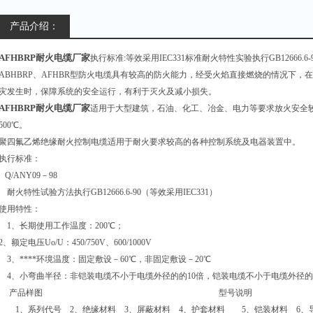
产品介绍：
AFHBRP耐火电缆厂家
执行标准:等效采用IEC331标准耐火特性实验执行GB12666.
ABHBRP、AFHBR型防火电缆具有较高的防火能力，经受火焰直接燃烧的情况下
灾发生时，保障系统的安全运行，有利于灭火及减小损失。
AFHBRP耐火电缆厂家
适用于大型建筑，石油、化工、冶金、电力等要求放火安全较
500℃。
聚四氟乙烯绝缘耐火控制电缆适用于耐火要求较高的各种控制系统及电器装置中。
执行标准：
Q/ANY09－98
耐火特性试验方法执行GB12666.6-90（等效采用IEC331）
使用特性：
1、长期使用工作温度：200℃；
2、额定电压Uo/U：450/750V、600/1000V
3、****环境温度：固定敷设－60℃，非固定敷设－20℃
4、小弯曲半径：非铠装电缆不小于电缆外径的的10倍，铠装电缆不小于电缆外径的
产品样图 型号说明
1、系列代号 2、绝缘材料 3、屏蔽材料 4、护套材料 5、铠装材料 6、