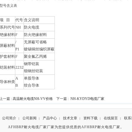
型号含义表
项 目
代号
含义说明
系列代号
NH
防火电缆
绝缘材料
F
防火绝缘材料
/
无屏蔽可省略
屏蔽材料
P1
镀锡铜丝编织屏蔽
护套材料
F
聚全氟乙丙烯
钢带铠装
铠装材料
2232
细钢丝铠装
A
单股导体
导体种类
B
绞合导体
上一篇 :
高温耐火电缆NH-VV价格
下一篇 :
NH-KYDYD电缆厂家
公司简介
公司新闻
产品中心
技术文章
资料下载
在线留言
联系
|
|
|
|
|
|
AFHBRP耐火电缆厂家厂家为您提供优质的AFHBRP耐火电缆厂家。