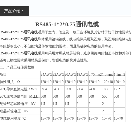
产品介绍：
RS485-1*2*0.75通讯电缆
RS485-1*2*0.75通讯电缆
适用于室内、管道及一般工业环境及其它对于防干扰性要求
RS485-1*2*0.75通讯电缆
导体采用镀锡铜线，线芯绝缘采用聚乙烯，聚乙烯的绝缘电
率的影响也小，不但能满足传输性能的要求，而且能确保电缆的使用寿命。
RS485-1*2*0.75通讯电缆
采用可采用对屏或总屏结构，减少回路间的相互串扰和外部
还可以根据要求采用铠装层保护，增强电缆的抗冲击性能。
二、产品工程使用数据
项目
24AWG
22AWG
20AWG
18AWG
0.75mm2
1.0mm2
1.5mm2
特性阻抗 Ω
120±10
120±10
120±10
120±10
120±10
120±10
120±10
20℃导体直流电阻 Ω/km
89.4
54.3
33.9
21.4
24.8
18.2
12.2
20℃线芯绝缘电阻 MΩ.km
500
500
500
500
500
500
500
绝缘线芯试验电压 kV
1.5
1.5
1.5
2
2
2
2
成品试验电压 kV
2
2
2
2
2
2
2
电缆使用温度 ℃
15~70
15~70
15~70
15~70
15~70
15~70
15~70