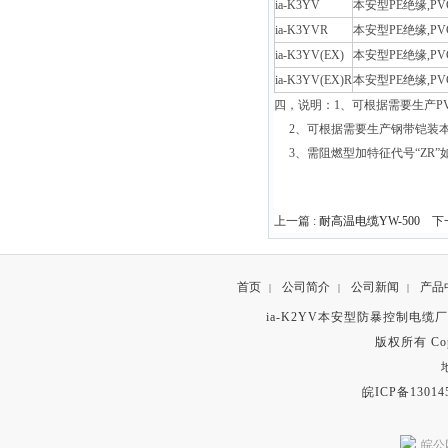
ia-K3YV
本安型PE绝缘,
ia-K3YVR
本安型PE绝缘,
ia-K3YV(EX)
本安型PE绝缘,
ia-K3YV(EX)R
本安型PE绝缘,
四，说明：1、可根据需要生产PV
2、可根据需要生产钢带铠装本安型
3、需阻燃型加特征代号“ZR”如ZR
上一篇 :
耐高温电缆YW-500
下一
首页
公司简介
公司新闻
产品
|
|
|
ia-K2YV本安型防暴控制电缆
版权所有 Copyr
皖ICP备13014
皖公网