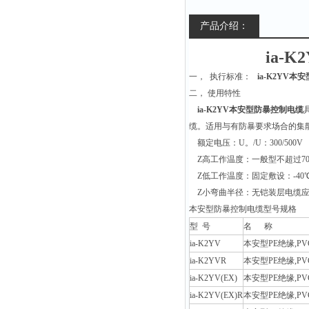
产品介绍：
ia-
一， 执行标准：
ia-K2YV
二， 使用特性
ia-K2YV本安型防暴控制电缆
缆。适用与有防暴要求场合的集
额定电压：U。/U：300/500V
Z高工作温度：一般型不超过70℃
Z低工作温度：固定敷设：-40℃
Z小弯曲半径：无铠装层电缆应
本安型防暴控制电缆型号规格
型 号
名 称
ia-K2YV
本安型PE绝缘,
ia-K2YVR
本安型PE绝缘,
ia-K2YV(EX)
本安型PE绝缘,
ia-K2YV(EX)R
本安型PE绝缘,