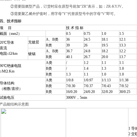
②需要阻燃型产品，订货时应在原型号前加“ZR”表示，如：ZR-KYJV。
③需要聚乙烯外护套时，用字母“Y”代替原型号中的字母“V”即可。
四、技术指标
项 目
技 术 指 标
截面（mm2）
0.5
0.75
1.0
1.5
A、B类
36
24.5
18.1
12.1
无镀层
20℃导体
R类
39
26
19.5
13.3
直流
A、B类
36.7
24.8
18.2
12.2
电阻≤Ω/km
镀锡
R类
40.1
26.7
20.0
13.7
A类
/
1.2
1.1
1.1
90℃绝缘电阻
B类
/
1.4
1.3
1.0
≥MΩ.Km
R类
1.3
1.1
1.0
1.0
A类
1/0.8
1/0.97
1/1.13
1/1.38
导体结构
B类
7/0.30
7/0.37
7/0.43
7/0.52
（根数/直径）
R类
16/0.20
24/0.20
32/0.20
30/0.25
试验电压
3000V，5min
产品能结构示意图
1 导
2 