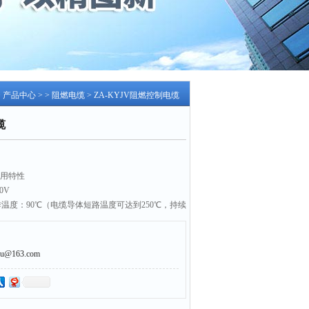
>
产品中心
> >
阻燃电缆
> ZA-KYJV阻燃控制电缆
缆
使用特性
0V
度：90℃（电缆导体短路温度可达到250℃，持续
-40℃，非固定敷设为-15℃
℃。
@163.com