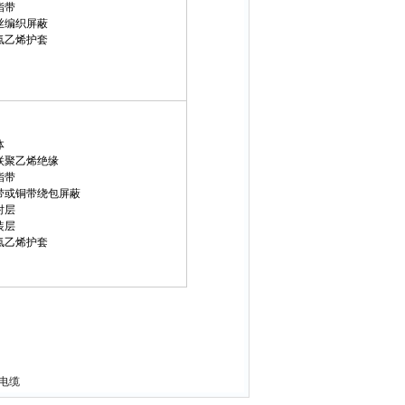
聚酯带
铜丝编织屏蔽
聚氯乙烯护套
体
交联聚乙烯绝缘
聚酯带
铝带或铜带绕包屏蔽
内衬层
铠装层
聚氯乙烯护套
源电缆