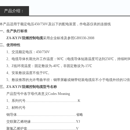
产品介绍：
本产品适用于额定电压450/750V及以下的配电装置，作电器仪表的连接线
一、生产执行标准
ZA-KYJV阻燃控制电缆
采用企业标准及参照GB9330-2008
二、使用特性
1、交流额定电压：450/750V
2、电缆导体长期允许工作温度：90℃（电缆导体短路温度可达到250℃，持续时间
3、Z低环境温度：固定敷设为-40℃，非固定敷设为-15℃
4、安装敷设温度不低于0℃。
5、敷设推荐的允许弯曲半径：铜带屏蔽或钢带铠装电缆应不小于电缆外径的12倍
三、
ZA-KYJV阻燃控制电缆
型号名称
产品型号中各字母代表意义Codes Meaning
1、系列代号………………………………………K
2、材料代号
铜导体……………………………………………省略
交联聚乙烯绝缘…………………………………YJ
聚氯乙烯护套……………………………………V