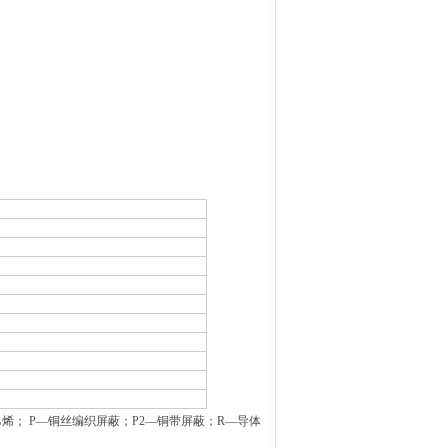
； P—铜丝编织屏蔽；P2—铜带屏蔽；R—导体