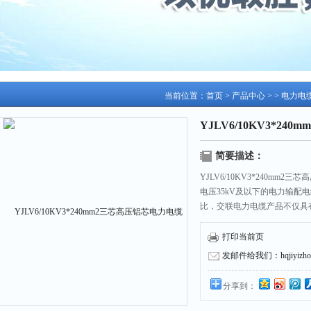
当前位置：
首页
>
产品中心
> >
电力电
YJLV6/10KV3*2
简要描述：
YJLV6/10KV3*240m
电压35kV及以下的电力输
比，交联电力电缆产品不仅具
环境应力和耐化学腐蚀性能的
打印当前页
发邮件给我们：hqjiyizhou
分享到：