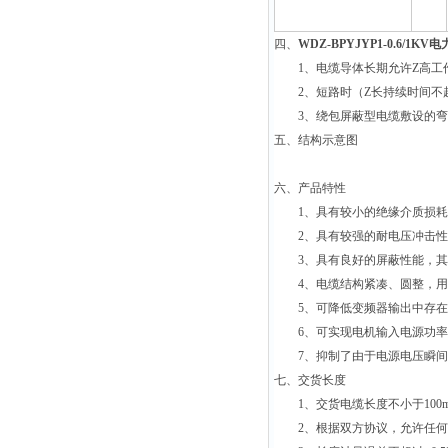
四、
WDZ-BPYJYP1-0.6/1KV
1、电缆导体长期允许Z高工作
2、短路时（Z长持续时间不超过
3、绕包屏蔽型电缆敷设的弯曲
五、结构示意图
六、产品特性
1、具有较小的绝缘介质损耗
2、具有较强的耐电压冲击性
3、具有良好的屏蔽性能，其屏蔽
4、电缆结构紧凑、圆整，用电
5、可降低变频器输出中存在
6、可实现电机输入电源功率
7、抑制了由于电源电压瞬间
七、交货长度
1、交货电缆长度不小于100m
2、根据双方协议，允许任何