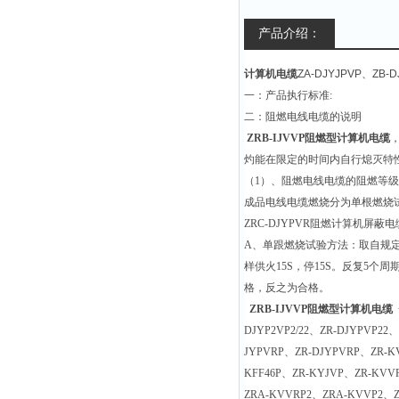
产品介绍：
计算机电缆
ZA-DJYJPVP、ZB-
一：产品执行标准:
二：阻燃电线电缆的说明
ZRB-IJVVP阻燃型计算机电缆
灼能在限定的时间内自行熄灭特
（1）、阻燃电线电缆的阻燃等级
成品电线电缆燃烧分为单根燃烧
ZRC-DJYPVR阻燃计算机屏蔽电
A、单跟燃烧试验方法：取自规
样供火15S，停15S。反复5
格，反之为合格。
ZRB-IJVVP阻燃型计算机电缆
DJYP2VP2/22、ZR-DJYPVP22
JYPVRP、ZR-DJYPVRP、ZR-KV
KFF46P、ZR-KYJVP、ZR-KV
ZRA-KVVRP2、ZRA-KVVP2、Z