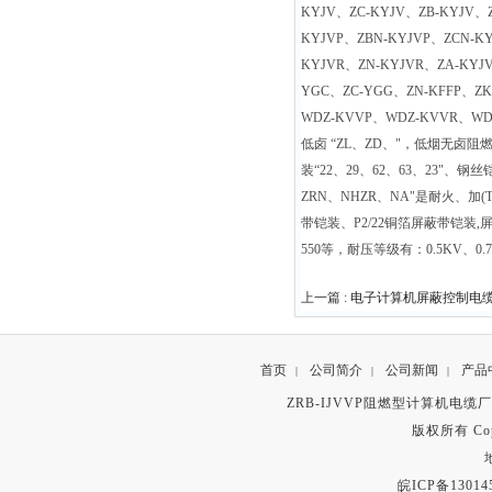
KYJV、ZC-KYJV、ZB-KYJV、
KYJVP、ZBN-KYJVP、ZCN-K
KYJVR、ZN-KYJVR、ZA-KYJV
YGC、ZC-YGG、ZN-KFFP、Z
WDZ-KVVP、WDZ-KVVR、
低卤 “ZL、ZD、"，低烟无卤阻
装“22、29、62、63、23"、钢丝
ZRN、NHZR、NA"是耐火、
带铠装、P2/22铜箔屏蔽带铠装,屏蔽类
550等，耐压等级有：0.5KV、0.75KV
上一篇 :
电子计算机屏蔽控制电
首页
公司简介
公司新闻
产品
|
|
|
ZRB-IJVVP阻燃型计算机电缆
版权所有 Copyr
皖ICP备13014