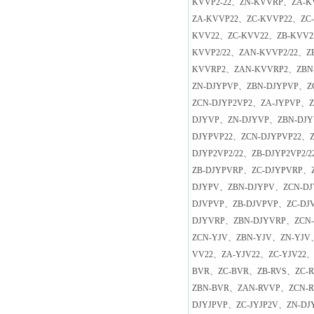
KVVP2-22、ZN-KVVRP、ZA-
ZA-KVVP22、ZC-KVVP22、ZC
KVV22、ZC-KVV22、ZB-KVV2
KVVP2/22、ZAN-KVVP2/22、Z
KVVRP2、ZAN-KVVRP2、ZBN
ZN-DJYPVP、ZBN-DJYPVP、Z
ZCN-DJYP2VP2、ZA-JYPVP、
DJYVP、ZN-DJYVP、ZBN-DJY
DJYPVP22、ZCN-DJYPVP22、Z
DJYP2VP2/22、ZB-DJYP2VP2/
ZB-DJYPVRP、ZC-DJYPVRP、
DJYPV、ZBN-DJYPV、ZCN-DJ
DJVPVP、ZB-DJVPVP、ZC-DJ
DJYVRP、ZBN-DJYVRP、ZCN
ZCN-YJV、ZBN-YJV、ZN-YJV
VV22、ZA-YJV22、ZC-YJV22、
BVR、ZC-BVR、ZB-RVS、ZC-
ZBN-BVR、ZAN-RVVP、ZCN-R
DJYJPVP、ZC-JYJP2V、ZN-DJ