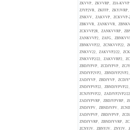
ZKVVP、ZKVVRP、ZIA-KVVP
ZJYP2VR、ZKFFP、ZKYJVR
ZNKVV、ZAKVVP、ZCKVVP
ZBKVVR、ZANKVVR、ZBNK
ZCKVVP2R、ZANKVVRP、ZB
ZANKVVP2、ZAFG、ZBNKVV
ZBNKVVP22、ZCNKVVP22、
ZNKVV22、ZAKVVP2/22、ZCK
ZNKVVP2/22、ZAKVVRP2、Z
ZBDJYPVP、ZCDJYPVP、ZCJ
ZNDJYP2VP2、ZBNDJYP2VP
ZADJYVP、ZBDJYVP、ZCDJY
ZNDJYPVP22、ZBNDJYPVP22
ZCNJYPVP22、ZADJYP2VP2/2
ZADJYPVRP、ZBDJYPVRP、Z
ZNDJYPV、ZBNDJYPV、ZCN
ZADJVPVP、ZBDJVPVP、ZCD
ZNDJYVRP、ZBNDJYVRP、Z
ZCNYJV、ZBNYJV、ZNYJV、