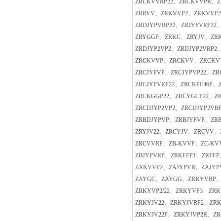
ZRCKVVRP22、ZRCKVVPR、Z
ZRRVV、ZRKVVP2、ZRKVVP2
ZRDJYPVRP22、ZRJYPVRP
ZRYGGP、ZRKC、ZRYJV、ZRK
ZRDJYP2VP2、ZRDJYP2VRP2
ZRCKVVP、ZRCKVV、ZRCKVV
ZRCJYPVP、ZRCJYPVP22、Z
ZRCJYPVRP22、ZRCKFF46
ZRCKGGP22、ZRCYGCP22、Z
ZRCDJYP2VP2、ZRCDJYP2VR
ZRBDJYPVP、ZRBJYPVP、ZR
ZRYJV22、ZRCYJV、ZRCVV、
ZRCVVRP、ZB-KVVP、ZC-KV
ZBJYPVRP、ZRKFFP1、ZRFFP
ZAKVVP2、ZAJYPVR、ZAJYP
ZAYGC、ZAYGG、ZRKYVRP、
ZRKYVP2/22、ZRKYVP3、ZR
ZRKYJV22、ZRKYJVRP2、ZRK
ZRKYJV22P、ZRKYJVP2R、Z