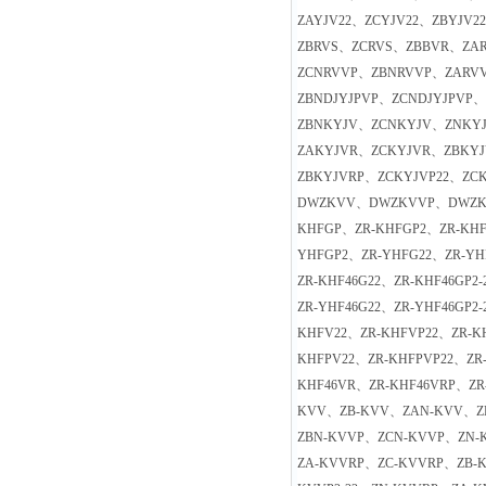
ZAYJV22、ZCYJV22、ZBYJV
ZBRVS、ZCRVS、ZBBVR、ZA
ZCNRVVP、ZBNRVVP、ZARVV
ZBNDJYJPVP、ZCNDJYJPVP
ZBNKYJV、ZCNKYJV、ZNKY
ZAKYJVR、ZCKYJVR、ZBKY
ZBKYJVRP、ZCKYJVP22、ZC
DWZKVV、DWZKVVP、DWZK
KHFGP、ZR-KHFGP2、ZR-KHF
YHFGP2、ZR-YHFG22、ZR-YH
ZR-KHF46G22、ZR-KHF46GP2
ZR-YHF46G22、ZR-YHF46GP
KHFV22、ZR-KHFVP22、ZR-K
KHFPV22、ZR-KHFPVP22、ZR-
KHF46VR、ZR-KHF46VRP、ZR
KVV、ZB-KVV、ZAN-KVV、ZB
ZBN-KVVP、ZCN-KVVP、ZN
ZA-KVVRP、ZC-KVVRP、ZB-