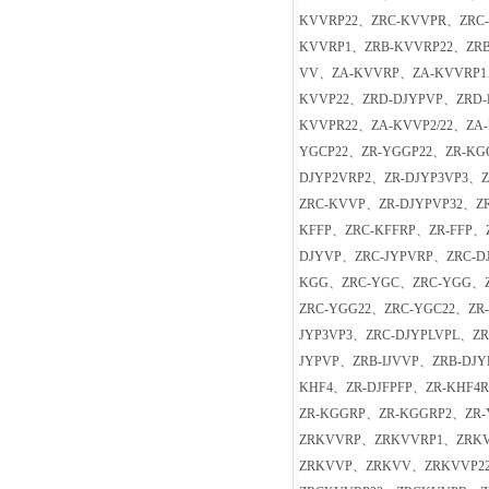
KVVRP22、ZRC-KVVPR、ZRC-
KVVRP1、ZRB-KVVRP22、ZRB
VV、ZA-KVVRP、ZA-KVVRP1
KVVP22、ZRD-DJYPVP、ZRD-
KVVPR22、ZA-KVVP2/22、ZA
YGCP22、ZR-YGGP22、ZR-KG
DJYP2VRP2、ZR-DJYP3VP3、Z
ZRC-KVVP、ZR-DJYPVP32、Z
KFFP、ZRC-KFFRP、ZR-FFP、
DJYVP、ZRC-JYPVRP、ZRC-D
KGG、ZRC-YGC、ZRC-YGG、Z
ZRC-YGG22、ZRC-YGC22、ZR
JYP3VP3、ZRC-DJYPLVPL、Z
JYPVP、ZRB-IJVVP、ZRB-DJ
KHF4、ZR-DJFPFP、ZR-KHF4R
ZR-KGGRP、ZR-KGGRP2、ZR
ZRKVVRP、ZRKVVRP1、ZRKV
ZRKVVP、ZRKVV、ZRKVVP2