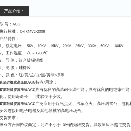
产品介绍：
型
号：
AGG
执行标准：
Q/IRMV2-2008
产品特性：
、额定电压：
、
、
、
、
、
、
、
1
5KV
10KV
15KV
20KV
25KV
30KV
50KV
100KV
、工作温度：
～
℃
2
-60
+200
、导
体：绞合镀锡铜线
3
、绝
缘：硅橡胶
4
、颜
色：红
黄
兰
白
黑
黄绿
棕等
5
/
/
/
/
/
/
特点
用途：
直流硅橡胶高压线AGG
/
具有优良的高温耐低温性能，具有优良的电绝缘性能
直流硅橡胶高压线AGG
化，使用寿命长。且柔软便于安装。
广泛应用于煤气点火、汽车点火、高压测试台、电视
直流硅橡胶高压线AGG
安装连接用电子电器及其他器械的高电压场合。
交货要求：
按双方合同协议商定，允许不小于
米的短段交货。其数量应不超过交货
10