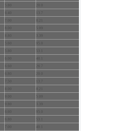
5.80
20.0
6.40
13.7
7.00
8.21
8.00
5.09
8.80
3.39
5.60
95.0
5.80
53.1
6.00
40.1
6.60
26.7
6.80
20.0
7.50
13.7
8.00
8.21
9.00
5.09
9.80
3.39
6.60
95.0
6.80
53.1
7.00
40.1