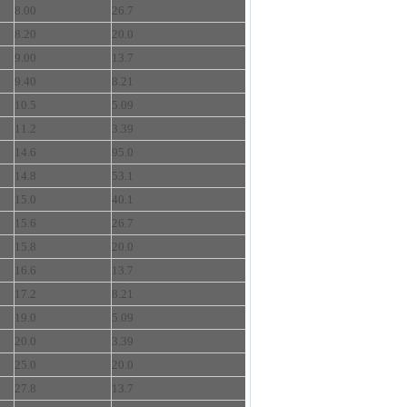
8.00
26.7
8.20
20.0
9.00
13.7
9.40
8.21
10.5
5.09
11.2
3.39
14.6
95.0
14.8
53.1
15.0
40.1
15.6
26.7
15.8
20.0
16.6
13.7
17.2
8.21
19.0
5.09
20.0
3.39
25.0
20.0
27.8
13.7