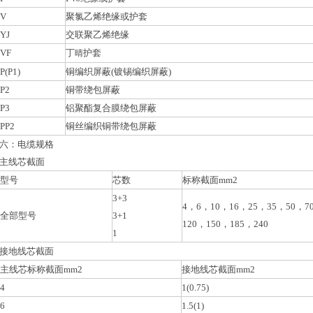
V
聚氯乙烯绝缘或护套
YJ
交联聚乙烯绝缘
VF
丁
护套
晴
P(P1)
铜编织屏蔽(镀锡编织屏蔽)
P2
铜带绕包屏蔽
P3
铝聚酯复合膜绕包屏蔽
PP2
铜丝编织铜带绕包屏蔽
六：电缆规格
主线芯截面
型号
芯数
标称截面mm2
3+3
4，6，10，16，25，35，50，7
全部型号
3+1
120，150，185，240
1
接地线芯截面
主线芯标称截面mm2
接地线芯截面mm2
4
1(0.75)
6
1.5(1)