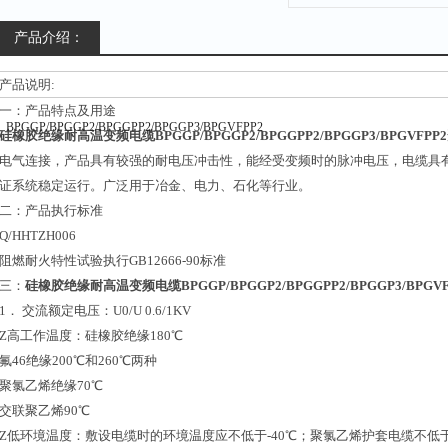
产品介绍：
产品说明:
一：产品特点及用途
硅橡胶绝缘耐高温变频电缆BPGGP/BPGGP2/BPGGPP2/BPGGP3/BPGVFPP2
电气连接，产品具有较强的耐电压冲击性，能经受变频时的脉冲电压，电缆具
证系统稳定运行。广泛用于冶金、电力、石化等行业。
二：产品执行标准
Q/HHTZH006
阻燃耐火特性试验执行GB12666-90标准
三：
硅橡胶绝缘耐高温变频电缆BPGGP/BPGGP2/BPGGPP2/BPGGP3/BPGVF
1． 交流额定电压：U0/U 0.6/1KV
Z高工作温度：硅橡胶绝缘180℃
氟46绝缘200℃和260℃两种
聚氯乙烯绝缘70℃
交联聚乙烯90℃
Z低环境温度：敷设电缆时的环境温度应不低于-40℃；聚氯乙烯护套电缆不低