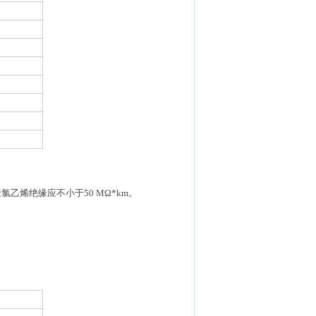
氯乙烯绝缘应不小于50 MΩ*km。