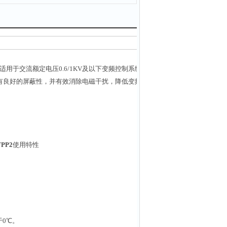
适用于交流额定电压0.6/1KV及以下变频控制系统作供电电缆或
有良好的屏蔽性，并有效消除电磁干扰，降低变频电机噪音，保
PP2
使用特性
于0℃。