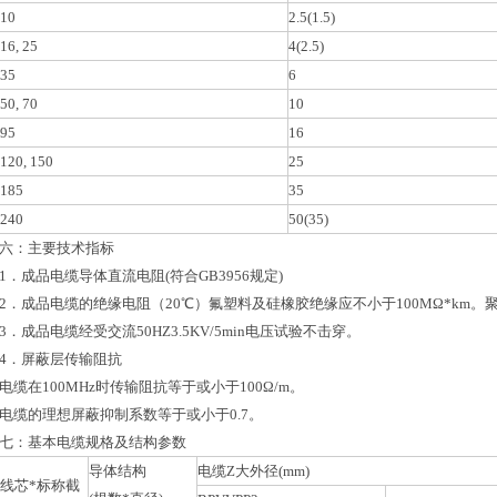
10
2.5(1.5)
16, 25
4(2.5)
35
6
50, 70
10
95
16
120, 150
25
185
35
240
50(35)
六：主要技术指标
1．成品电缆导体直流电阻(符合GB3956规定)
2．成品电缆的绝缘电阻（20℃）氟塑料及硅橡胶绝缘应不小于100MΩ*km。聚
3．成品电缆经受交流50HZ3.5KV/5min电压试验不击穿。
4．屏蔽层传输阻抗
电缆在100MHz时传输阻抗等于或小于100Ω/m。
电缆的理想屏蔽抑制系数等于或小于0.7。
七：基本电缆规格及结构参数
导体结构
电缆Z大外径(mm)
线芯*标称截