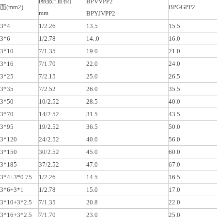
(根数*直径)
BPVVPP2
面(mm2)
BPGGPP2
mm
BPYJVPP2
3*4
1/2.26
13.5
15.5
3*6
1/2.78
14..0
16.0
3*10
7/1.35
19.0
21.0
3*16
7/1.70
22.0
24.0
3*25
7/2.15
25.0
26.5
3*35
7/2.52
26.0
35.5
3*50
10/2.52
28.5
40.0
3*70
14/2.52
31.5
43.5
3*95
19/2.52
36.5
50.0
3*120
24/2.52
40.0
56.0
3*150
30/2.52
45.0
60.0
3*185
37/2.52
47.0
67.0
3*4+3*0.75
1/2.26
14.5
16.5
3*6+3*1
1/2.78
15.0
17.0
3*10+3*2.5
7/1.35
20.8
22.0
3*16+3*2.5
7/1.70
23.0
25.0