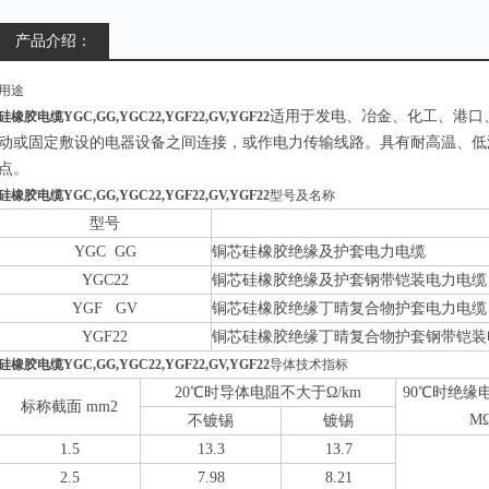
产品介绍：
用途
适用于发电、冶金、化工、港口
硅橡胶电缆YGC,GG,YGC22,YGF22,GV,YGF22
动或固定敷设的电器设备之间连接，或作电力传输线路。具有耐高温、低
点。
硅橡胶电缆YGC,GG,YGC22,YGF22,GV,YGF22
型号及名称
型号
YGC GG
铜芯硅橡胶绝缘及护套电力电缆
YGC22
铜芯硅橡胶绝缘及护套钢带铠装电力电缆
YGF GV
铜芯硅橡胶绝缘丁晴复合物护套电力电缆
YGF22
铜芯硅橡胶绝缘丁
晴
复合物护套钢带铠装
硅橡胶电缆YGC,GG,YGC22,YGF22,GV,YGF22
导体技术指标
20
℃时导体电阻不大于Ω
/km
90
℃时绝缘
标称截面
mm2
M
不镀锡
镀锡
1.5
13.3
13.7
2.5
7.98
8.21