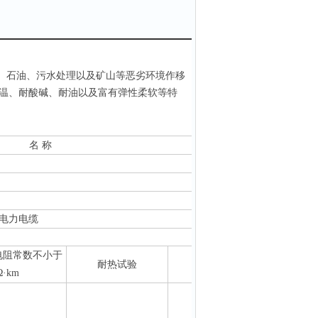
、石油、污水处理以及矿山等恶劣环境作移
温、耐酸碱、耐油以及富有弹性柔软等特
名 称
电力电缆
电阻常数不小于
耐热试验
试验电压
Ω·
km