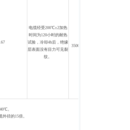
电缆经受
200
℃±
2
加热
时间为
120
小时的耐热
交流
50Hz
.67
试验，冷却
4h
后，绝缘
3500V/5min
不击穿
层表面没有目力可见裂
纹。
-40
℃。
缆外径的
15
倍。