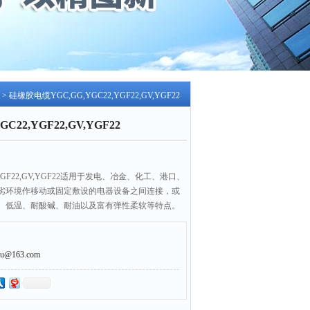
> 硅橡胶电缆YGC,GG,YGC22,YGF22,GV,YGF22
22,YGF22,GV,YGF22
,YGF22,GV,YGF22适用于发电、冶金、化工、港口、
劣环境作移动或固定敷设的电器设备之间连接，或
、低温、耐酸碱、耐油以及富有弹性柔软等特点。
@163.com