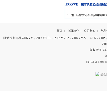
ZRKVVR—铜芯聚氯乙烯绝缘
上一篇 :
硅橡胶港机变频电缆BPYG
首页
公司简介
公司新闻
产品
|
|
|
阻燃控制电缆ZRKVV，ZRKVVPL，ZRKVV22，ZRKVV22，ZRKVVR
ZR
版权所有 Copyr
皖ICP备13014
皖公网