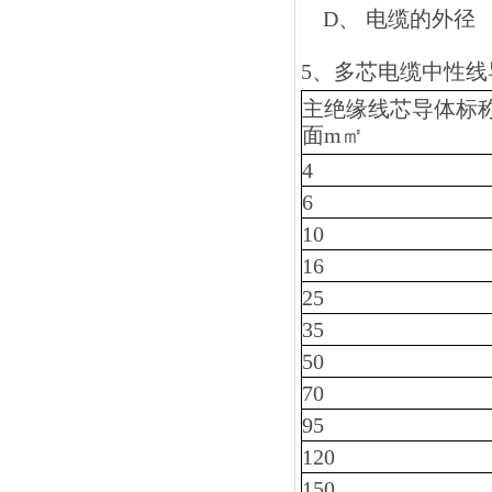
D、 电缆的外径
5、多芯电缆中性线
主绝缘线芯导体标
面
m㎡
4
6
10
16
25
35
50
70
95
120
150