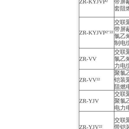
ZR-KYJVP²
带屏
套阻
交联
带屏
ZR-KYJVP²ˉ²²
氯乙
制电
交联
ZR-VV
氯乙
力电
聚氯
ZR-VV²²
铠装
阻燃
交联
ZR-YJV
聚氯
电力
交联
ZR-YJV²²
带铠