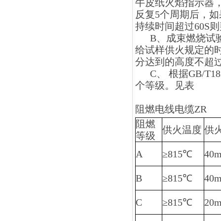
牛皮纸火焰指示器，
反复5个周期后，如
持续时间超过60S
B、成束燃烧试验
给试样供火规定的
分达到的高度不超过
C、 根据GB/T1
个等级。见表
阻燃电线电缆
ZR
阻燃
供火温度
供
等级
A
≥815℃
40m
B
≥815℃
40m
C
≥815℃
20m