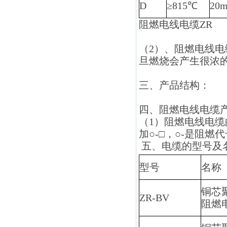
D
≥815℃
20m
阻燃电线电缆
ZR
（
2）、阻燃电线
旦燃烧会产生很浓
三、产品结构：
四、阻燃电线电缆
（
1）阻燃电线电
加○-□，○-是阻燃
五、电缆的型号及
型号
名称
铜芯
ZR-BV
阻燃