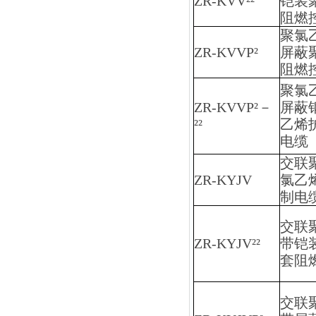
ZR-KVV²²
铠装
阻燃
聚氯
ZR-KVVP²
屏蔽
阻燃
聚氯
ZR-KVVP²－
屏蔽
²²
乙烯
电缆
交联
ZR-KYJV
氯乙
制电
交联
ZR-KYJV²²
带铠
套阻
交联