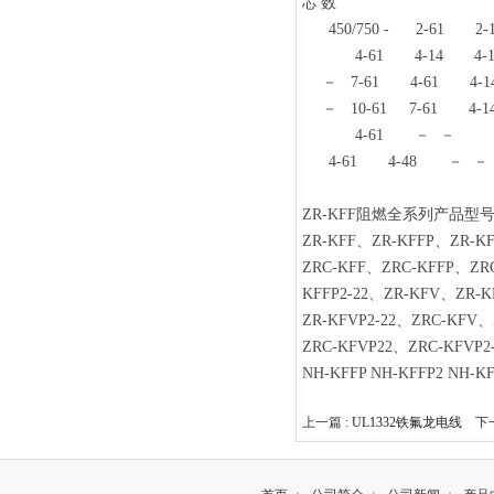
芯
数
450/750 - 2-61 2-
4-61 4-14 4-1
－ 7-61 4-61 4-1
－ 10-61 7-61 4-1
4-61 －
－
4-61 4-48 －
－
ZR-KFF阻燃全系列产品
ZR-KFF、ZR-KFFP、ZR-KF
ZRC-KFF、ZRC-KFFP、ZR
KFFP2-22、ZR-KFV、ZR-
ZR-KFVP2-22、ZRC-KFV
ZRC-KFVP22、ZRC-KFV
NH-KFFP NH-KFFP2
上一篇 :
UL1332铁氟龙电线
下一