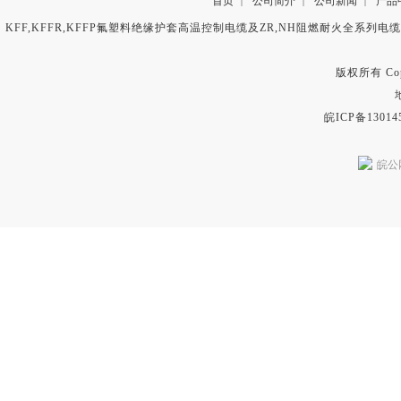
首页
公司简介
公司新闻
产品
|
|
|
KFF,KFFR,KFFP氟塑料绝缘护套高温控制电缆及ZR,NH阻燃耐火全系列电
版权所有 Copyr
皖ICP备13014
皖公网