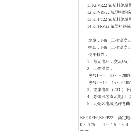
11 KFVR22 氟塑
12 KFVRP22 氟
13 KFFV22 氟塑
14 KFFRV22 氟
绝缘：
F46（工作温度2
护套：
F46（工作温度2
使用特性：
1、额定电压：交流Uo／U
2、工作温度：
序号
1～4
-60～＋200
序号
5～14
-15～＋10
3、绝缘电阻（20℃）不低
4、导体线芯直流电阻（20
5、无铠装电缆允许弯曲
KFF,KFFP,KFFP22 
0.5 0.75 1.0 1.5 2.5