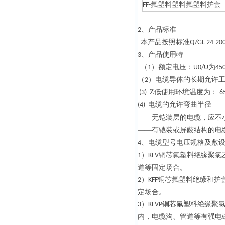
氟塑料塑料氟塑料护套
FF-
、产品标准
2
本产品按照标准
Q/GL 24-20
、产品使用特
3
（
）额定电压：
为
1
U0/U
45
（
）电缆导体的长期允许
2
Z低使用环境温度为：
(3)
-6
电缆的允许弯曲半径
(4)
——无铠装层的电缆，应不
——有铠装或屏蔽结构的电
、电缆型号电压规格及敷
4
）
铜芯氟塑料绝缘聚氯
1
KFV
道等固定场合。
）
铜芯氟塑料绝缘和护
2
KFF
定场合。
）
铜芯氟塑料绝缘聚
3
KFVP
内，电缆沟、管道等有强电