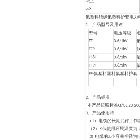
4×1.5
4×2
氟塑料绝缘氟塑料护套
电
力
、产品型号及用途
1
型号
电压等级
FF
0.6/1kV
FFR
0.6/1kV
FF8F
0.6/1kV
FF9F
0.6/1kV
氟塑料塑料氟塑料护套
FF-
、产品标准
2
本产品按照标准
Q/GL 23-20
、产品使用特
3
（
）电缆的长期允许工作
1
（
）Z低使用环境温度为
2
电缆的Z小弯曲半径为
(3)