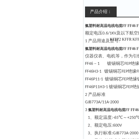
产品介绍：
氟塑料耐高温电线电缆FF FF46 FFR 
额定电压
及以下航空
0.6/1KV
产品用途及型号
1
:
氟塑料耐高温电线电缆FF FF46 FFR 
仪器仪表、电机等，作为引
－
镀锡铜芯
绝
FF46
1
FEP
镀锡铜芯
绝缘
FF46H3-1
FEP
F
镀锡铜芯
绝缘
FF46P11-1
FEP
镀锡铜芯
绝
FF46P11H3-1
FEP
产品标准
2
GJB773A/11A-2000
3
氟塑料耐高温电线电缆FF FF46 FFR
、额定温度
℃～
1
:-65
+250
、额定电压
2
:600V
、执行标准
3
:GJB773A-2000