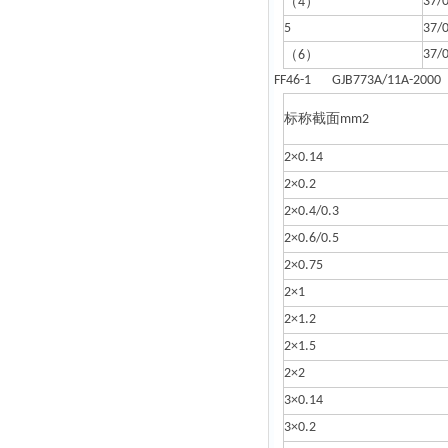
（
）
37/
4
5
37/
（
）
37/
6
FF46-1 GJB773A/11A-2000
标称截面
mm2
2×0.14
2×0.2
2×0.4/0.3
2×0.6/0.5
2×0.75
2×1
2×1.2
2×1.5
2×2
3×0.14
3×0.2