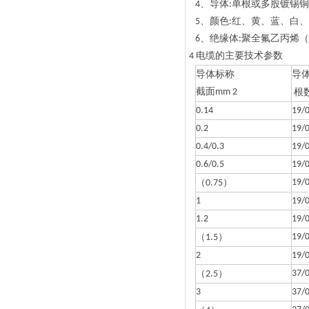
、导体
单根或多股镀锡铜
4
:
、颜色
红、黄、蓝、白、
5
:
、绝缘体
聚全氟乙丙烯（
6
:
电缆的主要技术参数
4
导体标称
导
截面
mm 2
根
0.14
19/
0.2
19/
0.4/0.3
19/
0.6/0.5
19/
（
）
19/
0.75
1
19/
1.2
19/
（
）
19/
1.5
2
19/
（
）
37/
2.5
3
37/