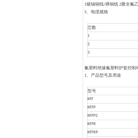
镀锡铜线
裸铜线
聚全氟
1
/
2
、电缆规格
5
芯数
1
2
3
氟塑料绝缘氟塑料护套控制
、产品型号及用途
1
型号
KFF
KFFP
KFFP2
KFFR
KFFRP