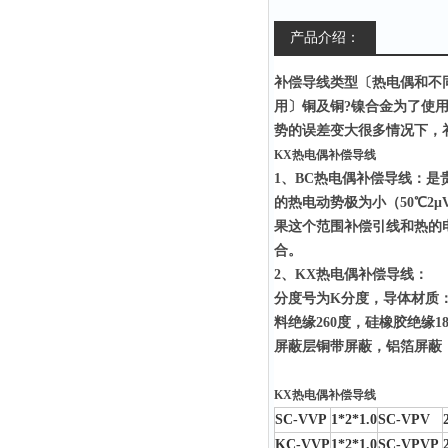
产品介绍：
补偿导线类型〔热电偶和不
用〕铜及铜?镍合金为了使
势的误差变大很多情况下，
KX热电偶补偿导线
1、BC热电偶补偿导线：是
的热电动势极为小（50℃2
果这个范围补偿引线和热的
合。
2、
KX热电偶补偿导线
：
分度号为K分度，导体材质：
料绝缘260度，硅橡胶绝缘
屏蔽层铜带屏蔽，铝箔屏蔽
KX热电偶补偿导线
SC-VVP
1*2*1.0
SC-VPV
KC-VVP
1*2*1.0
SC-VPVP