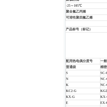
-25～105℃
聚全氟乙丙烯
可溶性聚四氟乙烯
产品标号（标记）
配用热电偶分度号
一般
普通级
精密
S
SC-
N
NC-
K
NC-
KC2-G
KG2
KX-G
KX-
E
EX-