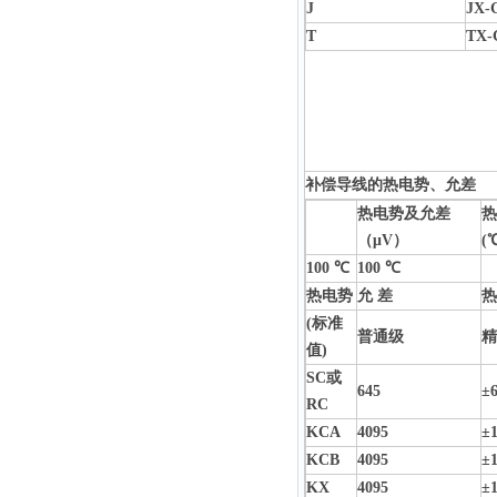
J
JX-
T
TX-
补偿导线的热电势、允差
热电势及允差
热
（μV）
(
100 ℃
100 ℃
热电势
允 差
热
(标准
普通级
精
值)
SC或
645
±
RC
KCA
4095
±
KCB
4095
±
KX
4095
±