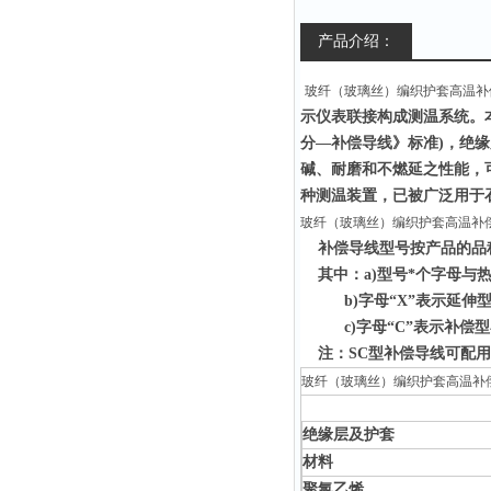
产品介绍：
玻纤（玻璃丝）编织护套高温补
示仪表联接构成测温系统。本产
分—补偿导线》标准)，绝
碱、耐磨和不燃延之性能，可
种测温装置，已被广泛用于
玻纤（玻璃丝）编织护套高温补
补偿导线型号按产品的品种划
其中：a)型号*个字母与
b)字母“X”表示延伸型
c)字母“C”表示补偿型补
注：SC型补偿导线可配用
玻纤（玻璃丝）编织护套高温补
绝缘层及护套
材料
聚氯乙烯