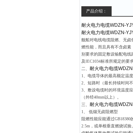
产品介绍：
耐火电力电缆
WDZN-YJ
耐火电力电缆
WDZN-YJ
舰船对电线电缆阻燃、无卤
燃性能，而且具有不含卤素
别要求的固定敷设输配电线
及
IEC1034
标准所规定的要
耐火电力电缆
WDZN-
二、
1
、电缆导体的最高额定温
2
、短路时（最长持续时间
3
、敷设电缆时的环境温度
（外经
40mm
以上）。
耐火电力电缆
WDZN-
三、
1
、 低烟无卤阻燃型
阻燃性能应能通过
GB18380
2.5m
，或单根垂直燃烧试验