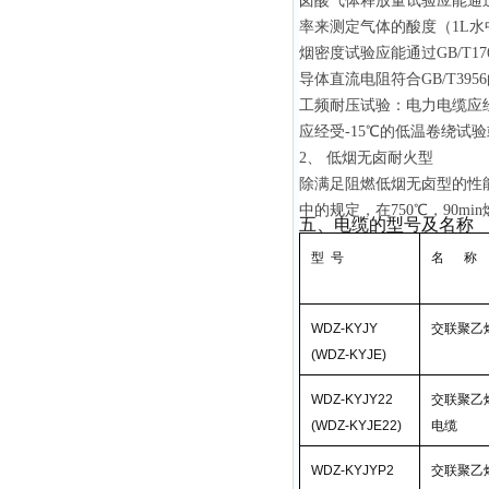
卤酸气体释放量试验应能通
率来测定气体的酸度（
1L
水
烟密度试验应能通过
GB/T17
导体直流电阻符合
GB/T3956
工频耐压试验：电力电缆应
应经受
-15
℃的低温卷绕试验
2
、 低烟无卤耐火型
除满足阻燃低烟无卤型的性
中的规定，在
750
℃，
90min
五、电缆的型号及名称
型
号
名
称
WDZ-KYJY
交联聚乙
(WDZ-KYJE)
WDZ-KYJY22
交联聚乙
(WDZ-KYJE22)
电缆
WDZ-KYJYP2
交联聚乙