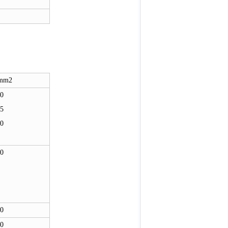
mm2
40
85
20
40
40
40