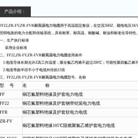
产品介绍：
FF22,ZR-FV,ZR-FVR耐高温电力电缆
用于高温固定敷设，在交流50HZ、额电电压1
照明电路的电力分配和传输系统，具有耐寒、耐高温、耐酸碱、耐油和耐老化等特性
一、生产执行标准
采用企业标准
二、
FF22,ZR-FV,ZR-FVR耐高温电力电缆
使用条件
1.电缆导体长期允许Z高工作温度；聚全氟乙丙烯不超过200℃；可熔性聚四氟乙烯不
2.电缆弯曲半径不小于电缆外径的15倍
三、
FF22,ZR-FV,ZR-FVR耐高温电力电缆
型号、名称
型 号
名 称
FF
铜芯氟塑料绝缘及护套
电力电缆
FF22
铜芯氟塑料绝缘及护套钢带
铠装电力电缆
FFR
铜芯氟塑料绝缘及护套软电力电缆
ZR-FV
铜芯氟塑料绝缘105℃阻燃聚氯乙烯护套电力电缆