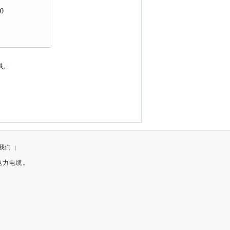
20
供。
我们
|
温电力电缆。