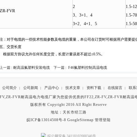
2
1.5-1
ZR-FVR
3、3+1、4
1.5-70
3+2、4+1、5
1.5-50
注：对于电缆的一些技术性能参数及电缆的重量，本公司在订货时可根据用户需要提
五、交货长度
根据双方协议允许任何长度交货，长度计量误差不超过±0.5%。
上一篇 :
耐高温氟塑料安装电缆
下一篇 :
F46氟塑料控制高温电缆
公司简介
公司新闻
产品中心
技术文章
资料下载
在线留言
联系
|
|
|
|
|
|
ZR-FV,ZR-FVR耐高温电力电缆厂家为您提供优质的FF22,ZR-FV,ZR-FVR耐高
版权所有 Copyright 2016 All Right Reserve
地址：天长市经三路
皖ICP备13014508号-8
GoogleSitemap
管理登陆
皖公网安备 34118102000346号