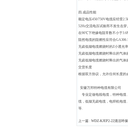
四.成品性能
额定电压450/750V电缆应经受2.5k
52Hz交流电压试验而不发生击穿
在90℃下绝缘电阻常数不小于3.6M
阻然电缆的阻燃性应符合GA306.1
无卤低烟电缆燃烧时的Z小透光率
无卤低烟电缆燃烧时释出的气体的酸度
无卤低烟电缆燃烧时释出的气体的烟气
交货长度
根据双方协议，允许任何长度的成
安徽万邦特种电缆有限公司
专业定做电线电缆，特种电缆，
缆，低烟无卤电缆，电焊机电缆
等.
上一篇 :
WDZ-KJEP2-22清洁环