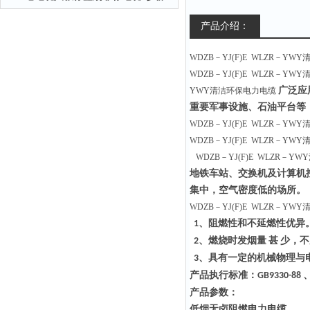
产品介绍：
WDZB－YJ(F)E WLZR－Y
WDZB－YJ(F)E WLZR－Y
广泛应
YWY清洁环保电力电缆
重要军事设施、石油平台等
WDZB－YJ(F)E WLZR－Y
WDZB－YJ(F)E WLZR－Y
WDZB－YJ(F)E WLZR－
地铁车站、交换机及计算机
集中，空气密度低的场所。
WDZB－YJ(F)E WLZR－Y
、阻燃性和不延燃性优异
1
、燃烧时发烟量
甚
少，不
2
、具有一定的机械物理与
3
产品执行标准：
GB9330-88
产品参数：
低烟无卤阻燃电力电缆