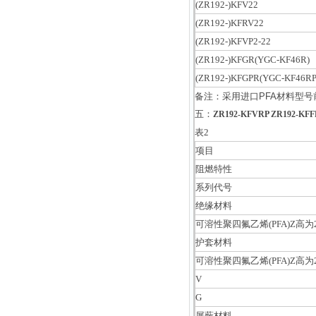
(ZR192-)KFV22
(ZR192-)KFRV22
(ZR192-)KFVP2-22
(ZR192-)KFGR(YGC-KF46R)
(ZR192-)KFGPR(YGC-KF46RP
备注：采用进口PFA材料型号
五：
ZR192-KFVRP ZR192-
表2
项目
阻燃特性
系列代号
绝缘材料
可溶性聚四氟乙烯(PFA)Z高为2
护套材料
可溶性聚四氟乙烯(PFA)Z高为2
V
G
屏蔽材料