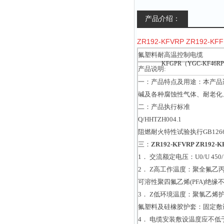
产品介绍：
ZR192-KFVRP ZR192-
氟塑料耐高温控制电缆
产品说明:
一：产品特点及用途：本产品适
碱及各种腐蚀性气体、耐老化
二：产品执行标准
Q/HHTZH004.1
阻燃耐火特性试验执行GB1266
三：
ZR192-KFVRP ZR192
1． 交流额定电压：U0/U 450/
2． Z高工作温度：聚全氟乙丙烯
可溶性聚四氟乙烯(PFA)绝缘不
3． Z低环境温度：聚氯乙烯护
氟塑料及硅橡胶护套：固定敷设-
4． 电缆安装敷设温度应不低于