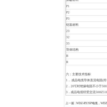
P1
P2
P3
铠装材料
23
32
33
导体结构
B
R
六：主要技术指标
1． 成品电缆导体直流电阻(符合
2．20℃时绝缘电阻不小于500
3．成品电缆经受交流50HZ3.
上一篇 :
WDZ-RYJSP电缆，WD