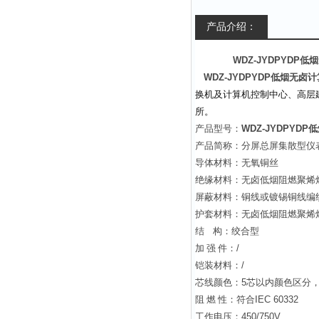
产品介绍：
WDZ-JYDPYDP
低烟
WDZ-JYDPYDP
低烟无卤计
换机及计算机控制中心、高层
所。
产品型号：
WDZ-JYDPYDP
低
产品简称：分屏总屏集散型仪
导体材料：无氧铜丝
绝缘材料：无卤低烟阻燃聚烯
屏蔽材料：铜线或镀锡铜线编
护套材料：无卤低烟阻燃聚烯
结
构：绞合型
加
强
件：
/
铠装材料：
/
芯线颜色：
5
芯以内颜色区分
阻
燃
性：符合
IEC 60332
工作电压：
450/750V