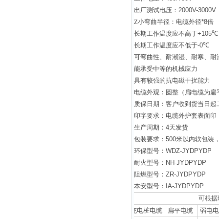
出厂测试电压：
2000V-3000V
Z
小弯曲半径：电缆外径
*8
倍
长期工作温度应不高于
+105
℃
长期工作温度应不低于
-0
℃
可弯曲性、耐潮湿、耐寒、耐
能承受中等的机械应力
具有较强的抗电磁干扰能力
电缆外观：圆整（扁电缆为扁
质保日期：客户收到货当日起
印字要求：电缆外护套表面印
生产周期：
4
天发货
包装要求：
500
米以内软包装
环保型号：
WDZ-JYDPYDP
耐火型号：
NH-JYDPYDP
阻燃型号：
ZR-JYDPYDP
本安型号：
IA-JYDPYDP
可根据
充电桩电缆
扁平电缆
弱电