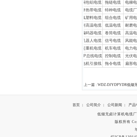
铜包铝电缆
拖链电缆
电梯
伴热带电缆
特种电缆
电缆
氟塑料电缆
组合电缆
矿用
耐高温电缆
低温电缆
耐磨
编码器电缆
卷筒电缆
高温
机器人电缆
信号电缆
风能
起重机电缆
机车电缆
电力
DP
总线电缆
控制电缆
光伏
电机引接线
拖令电缆
扁形
上一篇 :
WDZ-DJYDPYDR低
首页
公司简介
公司新闻
产品
|
|
|
低烟无卤计算机电缆厂
版权所有 Copyr