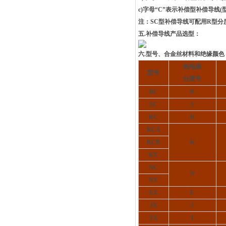
c)字母“C”表示补偿型补偿导线(
注：SC型补偿导线可配用R型分
五.补偿导线产品选型：
六.型号、合金丝材料和绝缘颜色
热电偶
型号
分度号
BC
B
SC
S
RC
R
KCA
KCB
K
KX
NC
N
NX
EX
E
JX
J
TX
T