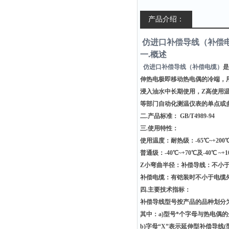
产品介绍：
仿进口补偿导线（补偿
一.概述
仿进口补偿导线（补偿电缆）
是
伸热电极即移动热电偶的冷端，
浸入油水中长期使用，Z高使用温
等部门自动化测温仪表的单点或
二.产品标准： GB/T4989-94
三.使用特性：
使用温度：耐热级：-65℃~+200℃
普通级：-40℃~+70℃及-40℃ ~+
Z小弯曲半径：补偿导线：不小于
补偿电缆：有铠装时不小于电缆外
四.
主要技术指标：
补偿导线型号按产品的品种划分为S
其中：a)型号*个字母与热电偶
b)字母“X”表示延伸型补偿导线(