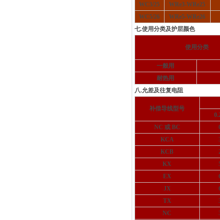
WC3/25
WRe3-WRe25
WC5/26
WRe5-WRe26
七.使用分类及护层颜色
使用分类
一般用
耐热用
八.允差及往复电阻
补偿导线型号
0
NC 或 BC
KCA
KCB
KX
EX
JX
TX
NC