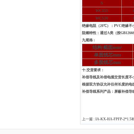
N
WC3/25
WC5/26
绝缘电阻（20℃）：PVC绝缘不小于
阻燃特性：通过A类（按GB12666.
九规格 :
结构\截面mm²
单股线芯mm
多股线芯mm
十.交货要求：
补偿导线及补偿电缆交货长度不小
根据双方协议允许任何长度的电
补偿导线系列产品：屏蔽补偿导
上一篇 :
IA-KX-HA-FPFP-2*1