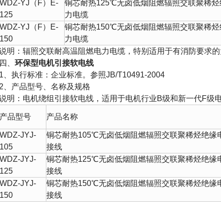
WDZ-YJ
（
F
）
E-
铜芯耐热
125
℃
无卤低烟阻燃辐照交联聚稀烃
125
力电缆
WDZ-YJ
（
F
）
E-
铜芯耐热
150
℃
无卤低烟阻燃辐照交联聚稀烃
150
力电缆
说明：辐照交联耐高温
阻燃电力电缆
，特别适用于有消防要求的
四、
环保型电机引接软电线
1
、执行标准：企业标准。参照
JB/T10491-2004
2
、产品型号、名称及规格
说明：电机绕组引接软电线，适用于电机行业
B
级和新一代
F
级
产品型号
产品名称
WDZ-JYJ-
铜芯耐热
105
℃
无卤低烟阻燃辐照交联聚稀烃绝缘
105
接线
WDZ-JYJ-
铜芯耐热
125
℃
无卤低烟阻燃辐照交联聚稀烃绝缘
125
接线
WDZ-JYJ-
铜芯耐热
150
℃
无卤低烟阻燃辐照交联聚稀烃绝缘
150
接线