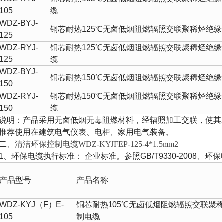
105
缆
WDZ-BYJ-
铜芯耐热
125
℃
无卤低烟阻燃辐照交联聚稀烃绝缘
125
WDZ-RYJ-
铜芯耐热
125
℃
无卤低烟阻燃辐照交联聚稀烃绝缘
125
缆
WDZ-BYJ-
铜芯耐热
150
℃
无卤低烟阻燃辐照交联聚稀烃绝缘
150
WDZ-RYJ-
铜芯耐热
150
℃
无卤低烟阻燃辐照交联聚稀烃绝缘
150
缆
说明：产品采用无卤低烟无毒阻燃材料，经辐照加工交联，使其
推荐使用在建筑电气仪表、电柜、家用电气装备。
二、
清洁环保控制电缆WDZ-KYJFEP-125-4*1.5mm2
1
、环保电缆执行标准：
企业标准。参照
GB/T9330-2008
、环保
产品型号
产品名称
WDZ-KYJ
（
F
）
E-
铜芯耐热
105
℃
无卤低烟阻燃辐照交联聚
105
制电缆