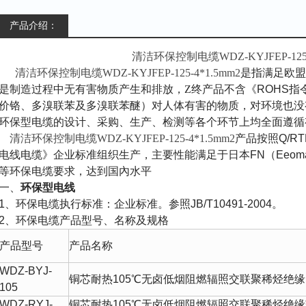
产品介绍：
清洁环保控制电缆WDZ-KYJFEP-125-
清洁环保控制电缆WDZ-KYJFEP-125-4*1.5mm2
是指满足欧盟
是制造过程中无有害物质产生和排放，Z终产品不含《
ROHS
指
价铬、多溴联苯及多溴联苯醚）对人体有害的物质，对环境也没
环保型电缆的设计、采购、生产、检测等各个环节上均全面遵循
清洁环保控制电缆WDZ-KYJFEP-125-4*1.5mm2
产品按照
Q/RT
电线电缆》企业标准组织生产，主要性能满足于日本
FN
（
Eeoma
等环保电缆要求，达到国內水平
一、
环保型电线
1
、环保电缆执行标准：企业标准。参照
JB/T10491-2004
。
2
、环保电缆产品型号、名称及规格
产品型号
产品名称
WDZ-BYJ-
铜芯耐热
105
℃
无卤低烟阻燃辐照交联聚稀烃绝缘
105
WDZ-RYJ-
铜芯耐热
105
℃
无卤低烟阻燃辐照交联聚稀烃绝缘