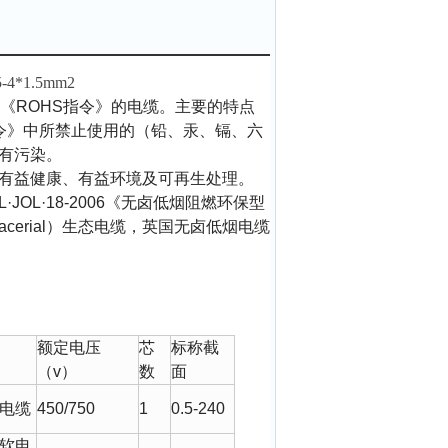
4*1.5mm2
《
ROHS
指令》的电缆。主要的特点
令》中所禁止使用的（铅、汞、镉、六
有污染。
有益健康、有益环境及可再生处理。
L·JOL·18-2006
《无卤低烟阻燃环保型
cerial
）生态电缆，英国无卤低烟电缆
额定电压
芯
标称截
（
v
）
数
面
电缆
450/750
1
0.5-240
软电